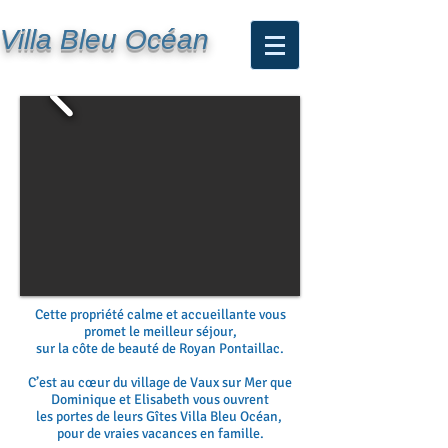
Villa Bleu Océan
Cette propriété calme et accueillante vous
promet le meilleur séjour,
sur la côte de beauté de Royan Pontaillac.
C’est au cœur du village de Vaux sur Mer que
Dominique et Elisabeth vous ouvrent
les portes de l
eurs Gîtes
Villa Bleu Océan,
pour de vraies vacances en famille.